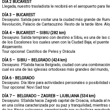
DÍA 2 BUCAREST
Llegada, nuestro trasladista le recibirá en el aeropuerto para lle
DÍA 3 – BUCAREST
Desayuno. Salida para visitar una la ciudad más grande de Ru
Revolución, Palacio de Cantacuzino. Resto de la tarde libre. Alo
DÍA 4 – BUCAREST – SIBIU (282 km)
Desayuno. Salida temprano con destino a Sibiu, es una de las ci
de los Escalones los cuales unen con la Ciudad Baja; el puente 
Alojamiento.
Tour opcional: Castillos de Peles y Drácula
DÍA 5 – SIBIU – BELGRADO (424 km)
Desayuno. PSalida hacia Belgrado, ciudad con una combinación f
cual es una de las iglesias ortodoxas más grandes del mundo, t
DÍA 6 - BELGRADO
Desayuno. Día libre para actividades personales o posibilidad d
Tour opcional: Novi Sad tour
DÍA 7 – BELGRADO – ZAGREB – LIUBLIANA (534 km)
Desayuno. SSalida hacia Zagreb capital de Croacia, situada al no
en una colina caracterizada por su paz y tranquilidad, mientras 
de los Alpes eslovenos, caracterizada por su belleza arquitectó