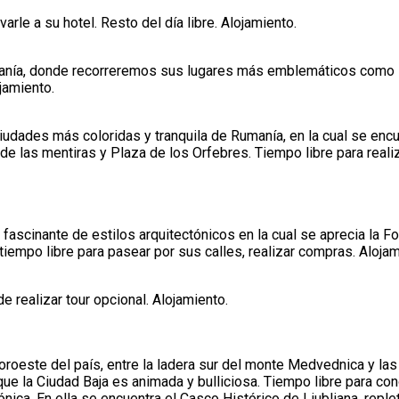
varle a su hotel. Resto del día libre. Alojamiento.
manía, donde recorreremos sus lugares más emblemáticos como la
jamiento.
udades más coloridas y tranquila de Rumanía, en la cual se encuen
de las mentiras y Plaza de los Orfebres. Tiempo libre para realiza
ascinante de estilos arquitectónicos en la cual se aprecia la F
iempo libre para pasear por sus calles, realizar compras. Aloja
e realizar tour opcional. Alojamiento.
roeste del país, entre la ladera sur del monte Medvednica y las o
que la Ciudad Baja es animada y bulliciosa. Tiempo libre para con
nica. En ella se encuentra el Casco Histórico de Liubliana, reple