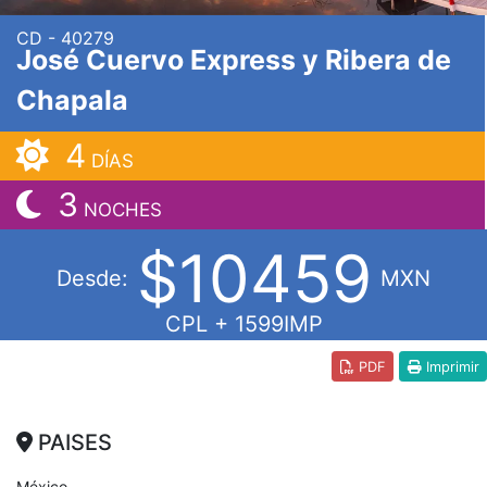
CD - 40279
José Cuervo Express y Ribera de
Chapala
4
DÍAS
3
NOCHES
$10459
Desde:
MXN
CPL + 1599IMP
PDF
Imprimir
PAISES
México