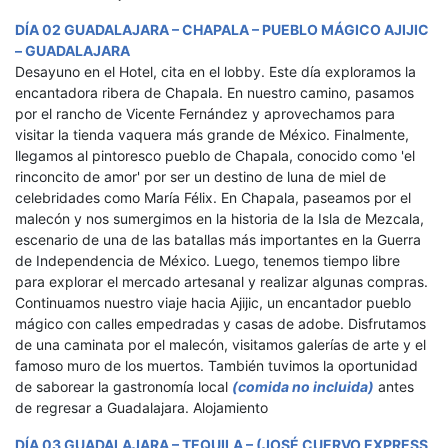
DÍA 02 GUADALAJARA – CHAPALA – PUEBLO MÁGICO AJIJIC
– GUADALAJARA
Desayuno en el Hotel, cita en el lobby. Este día exploramos la
encantadora ribera de Chapala. En nuestro camino, pasamos
por el rancho de Vicente Fernández y aprovechamos para
visitar la tienda vaquera más grande de México. Finalmente,
llegamos al pintoresco pueblo de Chapala, conocido como 'el
rinconcito de amor' por ser un destino de luna de miel de
celebridades como María Félix. En Chapala, paseamos por el
malecón y nos sumergimos en la historia de la Isla de Mezcala,
escenario de una de las batallas más importantes en la Guerra
de Independencia de México. Luego, tenemos tiempo libre
para explorar el mercado artesanal y realizar algunas compras.
Continuamos nuestro viaje hacia Ajijic, un encantador pueblo
mágico con calles empedradas y casas de adobe. Disfrutamos
de una caminata por el malecón, visitamos galerías de arte y el
famoso muro de los muertos. También tuvimos la oportunidad
de saborear la gastronomía local
(comida no incluida)
antes
de regresar a Guadalajara. Alojamiento
DÍA 03
GUADALAJARA – TEQUILA – (JOSÉ CUERVO EXPRESS